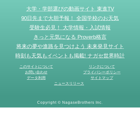
大学・学部選びの動画サイト 東進TV
90日先まで大胆予報！ 全国学校のお天気
受験生必見！ 大学情報・入試情報
きっと元気になる Proverb格言
将来の夢や進路を見つけよう 未来発見サイト
時刻も天気もイベントも掲載! ナガセ世界時計
このサイトについて
リンクについて
お問い合わせ
プライバシーポリシー
データ利用
サイトマップ
ニュースリリース
Copyright © NagaseBrothers Inc.