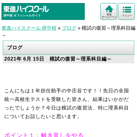
東進
府中校
オフィシャルサイト
メニュー
ホームページ
東進ハイスクール 府中校
»
ブログ
»
模試の復習～理系科目編
～
ブログ
2021年 6月 15日 模試の復習～理系科目編～
こんにちは１年担任助手の中庄谷です！！先日の全国
統一高校生テストを受験した皆さん、結果はいかがだ
ったでしょうか？今日は模試の復習法、特に理系科目
についてお話したいと思います。
ポイント１：解き直しをやる