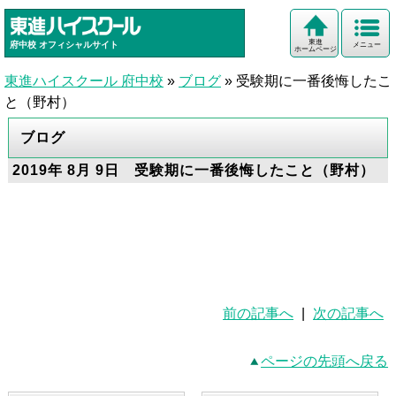
東進
府中校
オフィシャルサイト
メニュー
ホームページ
東進ハイスクール 府中校
»
ブログ
»
受験期に一番後悔したこ
と（野村）
ブログ
2019年 8月 9日 受験期に一番後悔したこと（野村）
前の記事へ
|
次の記事へ
ページの先頭へ戻る