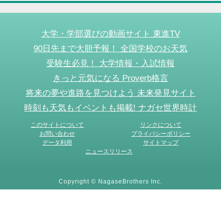
大学・学部選びの動画サイト 東進TV
90日先まで大胆予報！ 全国学校のお天気
受験生必見！ 大学情報・入試情報
きっと元気になる Proverb格言
将来の夢や進路を見つけよう 未来発見サイト
時刻も天気もイベントも掲載! ナガセ世界時計
このサイトについて
リンクについて
お問い合わせ
プライバシーポリシー
データ利用
サイトマップ
ニュースリリース
Copyright © NagaseBrothers Inc.