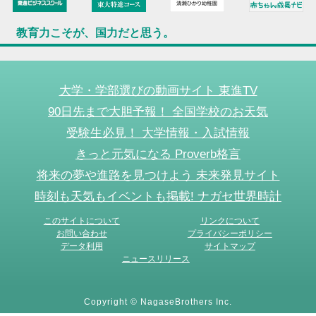
教育力こそが、国力だと思う。
大学・学部選びの動画サイト 東進TV
90日先まで大胆予報！ 全国学校のお天気
受験生必見！ 大学情報・入試情報
きっと元気になる Proverb格言
将来の夢や進路を見つけよう 未来発見サイト
時刻も天気もイベントも掲載! ナガセ世界時計
このサイトについて
リンクについて
お問い合わせ
プライバシーポリシー
データ利用
サイトマップ
ニュースリリース
Copyright © NagaseBrothers Inc.