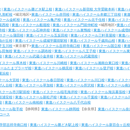
校
|
東進ハイスクール勝どき駅上校
|
東進ハイスクール新宿校 大学受験本科
|
東進ハ
人形町校
<城北地区>
東進ハイスクール赤羽校
|
東進ハイスクール本郷三丁目校
|
東
クール金町校
|
東進ハイスクール亀戸校
|
東進ハイスクール北千住校
|
東進ハイスク
葛西校
|
東進ハイスクール船堀校
|
東進ハイスクール門前仲町校
<城西地区>
東進ハ
寺校
|
東進ハイスクール石神井校
|
東進ハイスクール巣鴨校
|
東進ハイスクール成増
スクール蒲田校
|
東進ハイスクール五反田校
|
東進ハイスクール三軒茶屋校
|
東進ハ
由が丘校
|
東進ハイスクール成城学園前駅校
|
東進ハイスクール千歳烏山校
|
東進ハ
子玉川校
<東京都下>
東進ハイスクール吉祥寺南口校
|
東進ハイスクール国立校
|
東
ル田無校
東進ハイスクール調布校
|
東進ハイスクール八王子校
|
東進ハイスクール東
校
|
東進ハイスクール武蔵小金井校
|
東進ハイスクール武蔵境校
|
イスクール厚木校
|
東進ハイスクール川崎校
|
東進ハイスクール湘南台東口校
|
東進
クールたまプラーザ校
|
東進ハイスクール鶴見校
|
東進ハイスクール登戸校
|
東進ハイ
横浜校
|
クール大宮校
|
東進ハイスクール春日部校
|
東進ハイスクール川口校
|
東進ハイスク
げん台校
|
東進ハイスクール草加校
|
東進ハイスクール所沢校
|
東進ハイスクール南
スクール市川駅前校
|
東進ハイスクール稲毛海岸校
|
東進ハイスクール海浜幕張校
|
新浦安校
|
東進ハイスクール新松戸校
|
東進ハイスクール千葉校
|
東進ハイスクール
校
|
東進ハイスクール南柏校
|
東進ハイスクール八千代台校
スクール取手校
【静岡県】
東進ハイスクール静岡校
【奈良県】
東進ハイスクール奈
コース
学部吉祥寺南口校
|
東進ハイスクール勝どき駅上校
|
東進ハイスクール新百合ヶ丘校