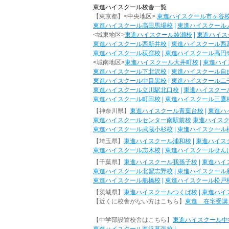
東進ハイスクール校舎一覧
【東京都】<中央地区>
東進ハイスクール市ヶ谷
東進ハイスクール高田馬場校
|
東進ハイスクール
<城東地区>
東進ハイスクール綾瀬校
|
東進ハイス
東進ハイスクール西新井校
|
東進ハイスクール西
東進ハイスクール荻窪校
|
東進ハイスクール高円
<城南地区>
東進ハイスクール大井町校
|
東進ハイ
東進ハイスクール下北沢校
|
東進ハイスクール自
東進ハイスクール中目黒校
|
東進ハイスクール二
東進ハイスクール立川駅北口校
|
東進ハイスクー
東進ハイスクール町田校
|
東進ハイスクール三鷹
【神奈川県】
東進ハイスクール青葉台校
|
東進ハ
東進ハイスクールセンター南駅前校
東進ハイス
東進ハイスクール武蔵小杉校
|
東進ハイスクール
【埼玉県】
東進ハイスクール浦和校
|
東進ハイス
東進ハイスクール志木校
|
東進ハイスクールせん
【千葉県】
東進ハイスクール我孫子校
|
東進ハイ
東進ハイスクール北習志野校
|
東進ハイスクール
東進ハイスクール船橋校
|
東進ハイスクール松戸
【茨城県】
東進ハイスクールつくば校
|
東進ハイ
【近くに校舎がない方はこちら】
東進 在宅受講
【中学部設置校舎はこちら】
東進ハイスクール中