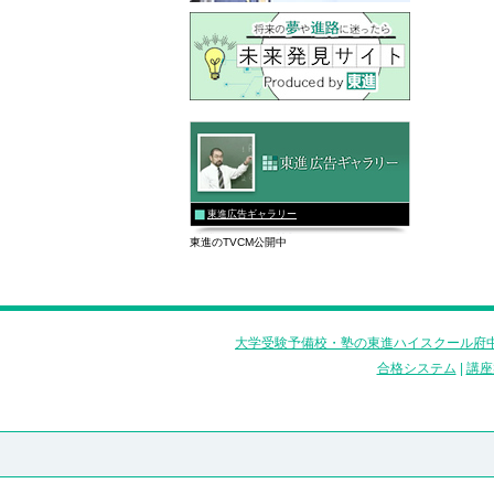
東進広告ギャラリー
東進のTVCM公開中
大学受験予備校・塾の東進ハイスクール府中
合格システム
|
講座