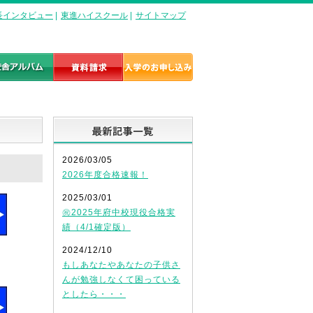
長インタビュー
|
東進ハイスクール
|
サイトマップ
最新記事一覧
2026/03/05
2026年度合格速報！
2025/03/01
㊗2025年府中校現役合格実
績（4/1確定版）
2024/12/10
もしあなたやあなたの子供さ
んが勉強しなくて困っている
としたら・・・