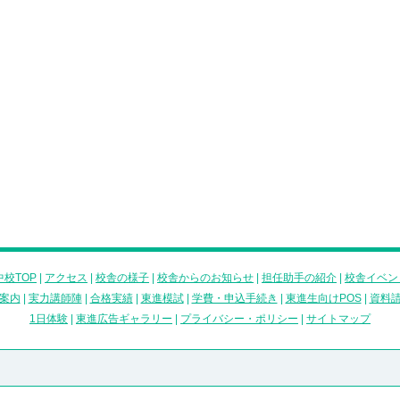
校TOP
|
アクセス
|
校舎の様子
|
校舎からのお知らせ
|
担任助手の紹介
|
校舎イベン
案内
|
実力講師陣
|
合格実績
|
東進模試
|
学費・申込手続き
|
東進生向けPOS
|
資料
1日体験
|
東進広告ギャラリー
|
プライバシー・ポリシー
|
サイトマップ