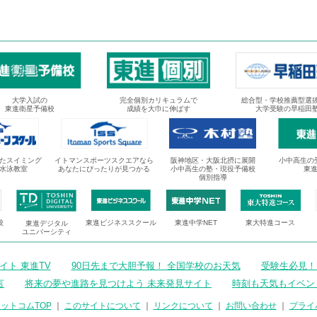
大学入試の
完全個別カリキュラムで
総合型・学校推薦型選
東進衛星予備校
成績を大巾に伸ばす
大学受験の早稲田
たスイミング
イトマンスポーツスクエアなら
阪神地区・大阪北摂に展開
小中高生の
水泳教室
あなたにぴったりが見つかる
小中高生の塾・現役予備校
東
個別指導
校
東進ビジネススクール
東進中学NET
東大特進コース
東進デジタル
ユニバーシティ
ト 東進TV
90日先まで大胆予報！ 全国学校のお天気
受験生必見！
言
将来の夢や進路を見つけよう 未来発見サイト
時刻も天気もイベン
ットコムTOP
｜
このサイトについて
｜
リンクについて
｜
お問い合わせ
｜
プライ