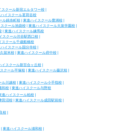
イスクール新宿エルタワー校
|
進ハイスクール茗荷谷校
ール錦糸町校
|
東進ハイスクール豊洲校
|
イスクール池袋校
|
東進ハイスクール大泉学園校
|
校
|
東進ハイスクール練馬校
イスクール渋谷駅西口校
|
イスクール千歳船橋校
進ハイスクール国分寺校
|
久留米校
|
東進ハイスクール府中校
|
ハイスクール新百合ヶ丘校
|
スクール平塚校
|
東進ハイスクール藤沢校
|
ール川越校
|
東進ハイスクール小手指校
|
浦和校
|
東進ハイスクール与野校
東進ハイスクール柏校
|
津田沼校
|
東進ハイスクール成田駅前校
|
良校
|
|
東進ハイスクール浦和校
|