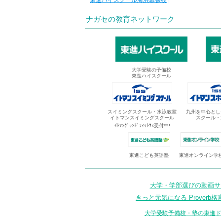
東進ハイスクール海浜幕張校
|
ナガセの教育ネットワーク
大学受験の予備校
東進ハイスクール
スイミングスクール・水泳教室
九州を中心とし
イトマンスイミングスクール
スクール・
ｲﾄﾏﾝｸﾞﾗﾝﾄﾞﾌｨｯﾄﾈｽ受付中!
東進オンライン学
東進こども英語塾
大学・学部選びの動画サイ
きっと元気になる Proverb格
大学受験予備校・塾の東進ド