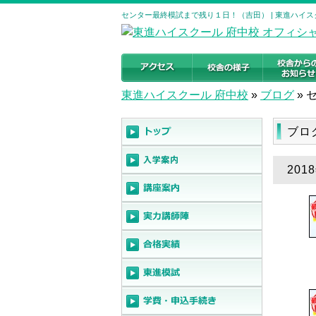
センター最終模試まで残り１日！（吉田） | 東進ハイス
東進ハイスクール 府中校
»
ブログ
»
ブロ
20