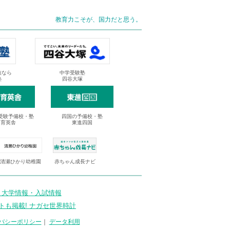
教育力こそが、国力だと思う。
抜なら
中学受験塾
塾
四谷大塚
受験予備校・塾
四国の予備校・塾
進育英舎
東進四国
清瀬ひかり幼稚園
赤ちゃん成長ナビ
 大学情報・入試情報
トも掲載! ナガセ世界時計
バシーポリシー
｜
データ利用