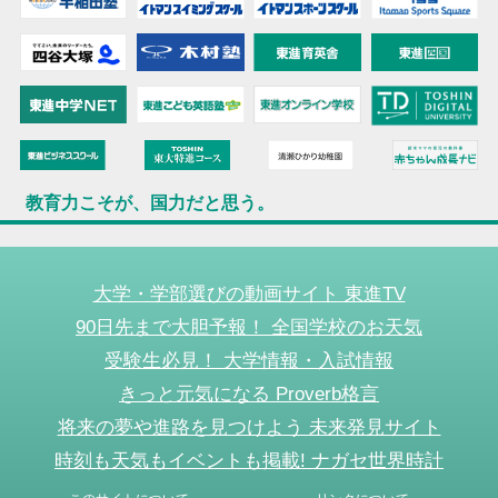
教育力こそが、国力だと思う。
大学・学部選びの動画サイト 東進TV
90日先まで大胆予報！ 全国学校のお天気
受験生必見！ 大学情報・入試情報
きっと元気になる Proverb格言
将来の夢や進路を見つけよう 未来発見サイト
時刻も天気もイベントも掲載! ナガセ世界時計