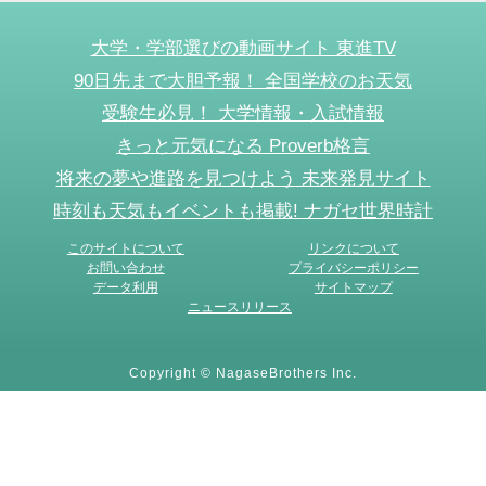
大学・学部選びの動画サイト 東進TV
90日先まで大胆予報！ 全国学校のお天気
受験生必見！ 大学情報・入試情報
きっと元気になる Proverb格言
将来の夢や進路を見つけよう 未来発見サイト
時刻も天気もイベントも掲載! ナガセ世界時計
このサイトについて
リンクについて
お問い合わせ
プライバシーポリシー
データ利用
サイトマップ
ニュースリリース
Copyright © NagaseBrothers Inc.