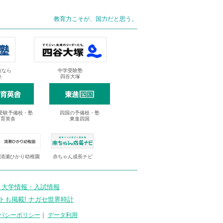
教育力こそが、国力だと思う。
抜なら
中学受験塾
塾
四谷大塚
受験予備校・塾
四国の予備校・塾
進育英舎
東進四国
清瀬ひかり幼稚園
赤ちゃん成長ナビ
 大学情報・入試情報
トも掲載! ナガセ世界時計
バシーポリシー
｜
データ利用