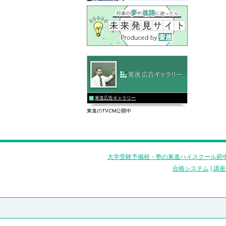
東進広告ギャラリー
東進のTVCM公開中
大学受験予備校・塾の東進ハイスクール府中
合格システム
|
講座