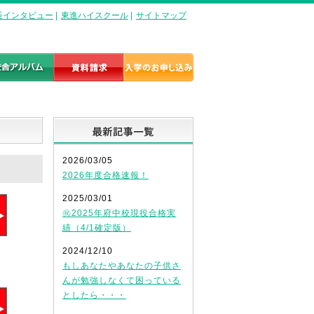
長インタビュー
|
東進ハイスクール
|
サイトマップ
最新記事一覧
2026/03/05
2026年度合格速報！
2025/03/01
㊗2025年府中校現役合格実
績（4/1確定版）
2024/12/10
もしあなたやあなたの子供さ
んが勉強しなくて困っている
としたら・・・