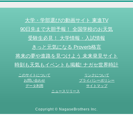
大学・学部選びの動画サイト 東進TV
90日先まで大胆予報！ 全国学校のお天気
受験生必見！ 大学情報・入試情報
きっと元気になる Proverb格言
将来の夢や進路を見つけよう 未来発見サイト
時刻も天気もイベントも掲載! ナガセ世界時計
このサイトについて
リンクについて
お問い合わせ
プライバシーポリシー
データ利用
サイトマップ
ニュースリリース
Copyright © NagaseBrothers Inc.