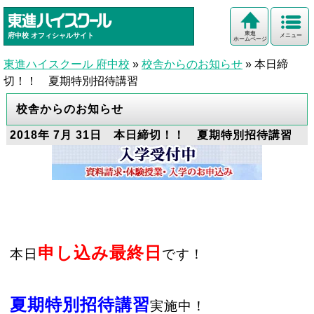
東進
府中校
オフィシャルサイト
メニュー
ホームページ
東進ハイスクール 府中校
»
校舎からのお知らせ
»
本日締
切！！ 夏期特別招待講習
校舎からのお知らせ
2018年 7月 31日 本日締切！！ 夏期特別招待講習
申し込み最終日
本日
です！
夏期特別招待講習
実施中！