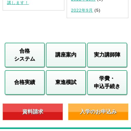
講します！
2022年9月
(5)
合格
講座案内
実力講師陣
システム
学費・
合格実績
東進模試
申込手続き
資料請求
入学のお申込み