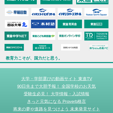
教育力こそが、国力だと思う。
大学・学部選びの動画サイト 東進TV
90日先まで大胆予報！ 全国学校のお天気
受験生必見！ 大学情報・入試情報
きっと元気になる Proverb格言
将来の夢や進路を見つけよう 未来発見サイト