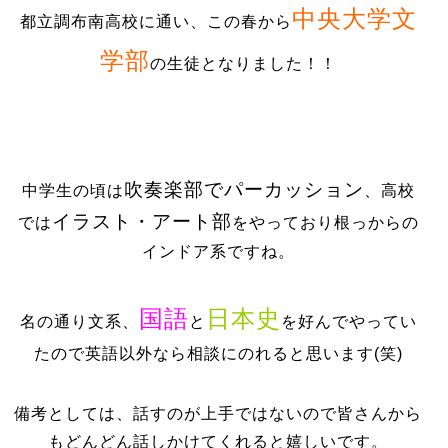
中央大学文
都立調布南高校に通い、この春から
学部
の生徒となりました！！
吹奏楽部でパーカッション
中学生の頃は
、高校
イラスト・アート部
では
をやっており根っからの
インドア系ですね。
国語
日本史
名の通り文系、
と
を好んでやってい
たので英語以外なら相談にのれると思います(笑)
備考としては、話すのが上手ではないので皆さんから
もどんどん話しかけてくれると嬉しいです。