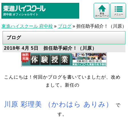
東進
府中校
オフィシャルサイト
メニュー
ホームページ
東進ハイスクール 府中校
»
ブログ
»
担任助手紹介！（川原）
ブログ
2018年 4月 5日 担任助手紹介！（川原）
こんにちは！何回かブログを書いていましたが、改め
まして。新任の
川原 彩理美 （かわはら ありみ）
で
す。