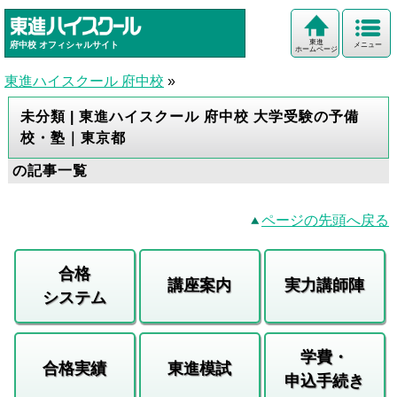
東進
府中校
オフィシャルサイト
メニュー
ホームページ
東進ハイスクール 府中校
»
未分類 | 東進ハイスクール 府中校 大学受験の予備
校・塾｜東京都
の記事一覧
ページの先頭へ戻る
合格
講座案内
実力講師陣
システム
学費・
合格実績
東進模試
申込手続き