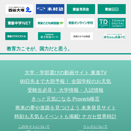
教育力こそが、国力だと思う。
大学・学部選びの動画サイト 東進TV
90日先まで大胆予報！ 全国学校のお天気
受験生必見！ 大学情報・入試情報
きっと元気になる Proverb格言
将来の夢や進路を見つけよう 未来発見サイト
時刻も天気もイベントも掲載! ナガセ世界時計
このサイトについて
リンクについて